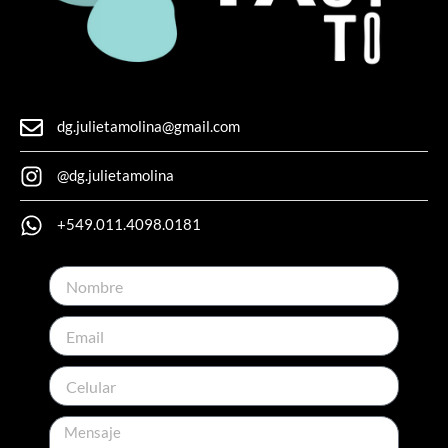
dg.julietamolina@gmail.com
@dg.julietamolina
+549.011.4098.0181
Nombre
Email
Celular
Mensaje