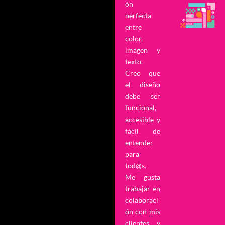
ón
perfecta
entre
color,
imagen y
texto.
Creo que
el diseño
debe ser
funcional,
accesible y
fácil de
entender
para
tod@s.
Me gusta
trabajar en
colaboraci
ón con mis
clientes y