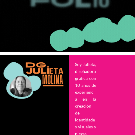
Soy Julieta,
diseñadora
gráfica con
10 años de
experienci
a en la
creación
de
identidade
s visuales y
piezas