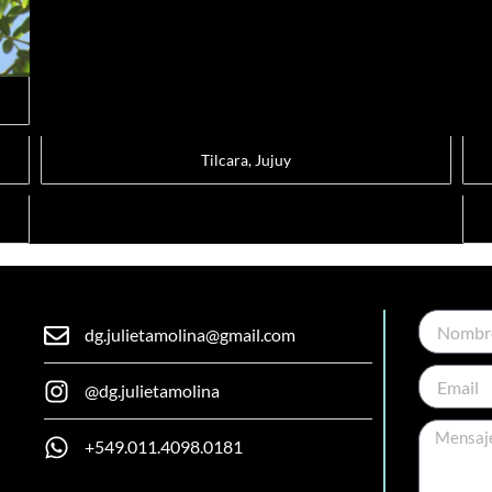
Tilcara, Jujuy
Nombre
dg.julietamolina@gmail.com
Email
@dg.julietamolina
Mensaje
+549.011.4098.0181